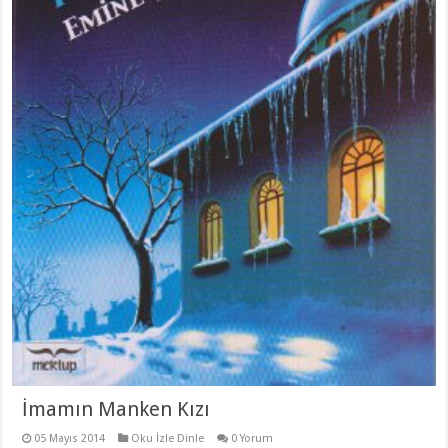
İmamın Manken Kızı
05 Mayıs 2014
Oku İzle Dinle
0 Yorum