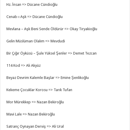
Hz. İnsan => Dücane Cündioğlu
Cenab-ı Aşk => Dücane Cündioğlu
Mevlana – Aşk Beni Sende Öldürür => Okay Tiryakioğlu
Gelin Müslüman Olalım => Mevdudi
Bir Çığır Öyküsü – Şule Yüksel Şenler => Demet Tezcan
114 Kod => Ali Akyüz
Beyaz Devrim Kalemle Başlar => Emine Şenlikoğlu
Kekeme Çocuklar Korosu => Tarık Tufan
Mor Mürekkep => Nazan Bekiroğlu
Mavi Lale => Nazan Bekiroğlu
Satranç Oynayan Derviş => Ali Ural