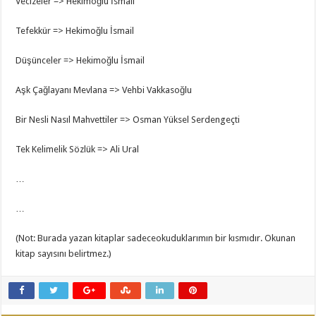
Vecizeler => Hekimoğlu İsmail
Tefekkür => Hekimoğlu İsmail
Düşünceler => Hekimoğlu İsmail
Aşk Çağlayanı Mevlana => Vehbi Vakkasoğlu
Bir Nesli Nasıl Mahvettiler => Osman Yüksel Serdengeçti
Tek Kelimelik Sözlük => Ali Ural
…
…
(Not: Burada yazan kitaplar sadeceokuduklarımın bir kısmıdır. Okunan
kitap sayısını belirtmez.)